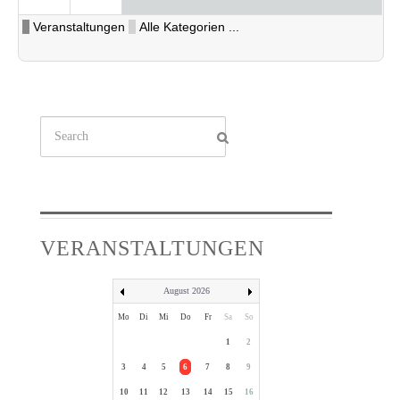
Veranstaltungen
Alle Kategorien ...
Suchen
...
VERANSTALTUNGEN
August 2026
Mo
Di
Mi
Do
Fr
Sa
So
1
2
3
4
5
6
7
8
9
10
11
12
13
14
15
16