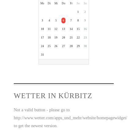
Mo
Di
Mi
Do
Fr
Sa
So
1
2
3
4
5
6
7
8
9
10
11
12
13
14
15
16
17
18
19
20
21
22
23
24
25
26
27
28
29
30
31
WETTER IN KÜRBITZ
Not a valid button - please go to
http://www.wetter.com/apps_und_mehr/website/homepagewidget/
to get the newest version.