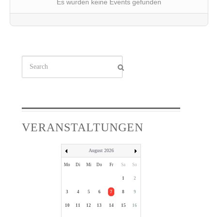
Es wurden keine Events gefunden
Suchen
...
VERANSTALTUNGEN
August 2026
Mo
Di
Mi
Do
Fr
Sa
So
1
2
3
4
5
6
7
8
9
10
11
12
13
14
15
16