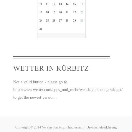
10
11
12
13
14
15
16
17
18
19
20
21
22
23
24
25
26
27
28
29
30
31
WETTER IN KÜRBITZ
Not a valid button - please go to
http://www.wetter.com/apps_und_mehr/website/homepagewidget/
to get the newest version.
Copyright © 2014 Vereine Kürbitz. -
Impressum
-
Datenschutzerklärung