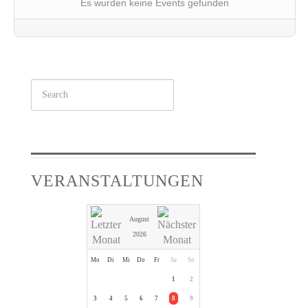
Es wurden keine Events gefunden
Suchen
...
VERANSTALTUNGEN
August
2026
Mo
Di
Mi
Do
Fr
Sa
So
1
2
3
4
5
6
7
8
9