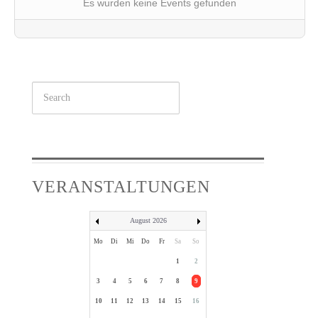
Es wurden keine Events gefunden
Suchen
...
VERANSTALTUNGEN
August 2026
Mo
Di
Mi
Do
Fr
Sa
So
1
2
3
4
5
6
7
8
9
10
11
12
13
14
15
16