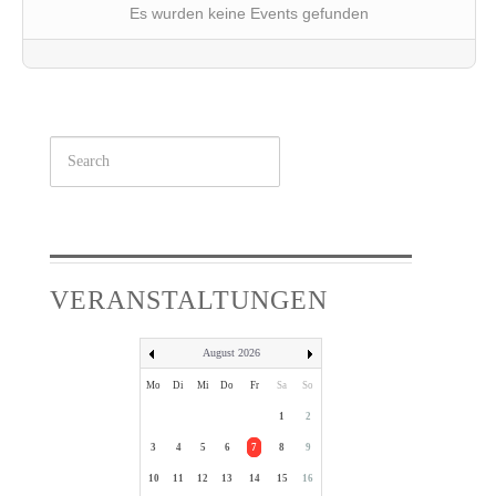
Es wurden keine Events gefunden
Suchen
...
VERANSTALTUNGEN
August 2026
Mo
Di
Mi
Do
Fr
Sa
So
1
2
3
4
5
6
7
8
9
10
11
12
13
14
15
16