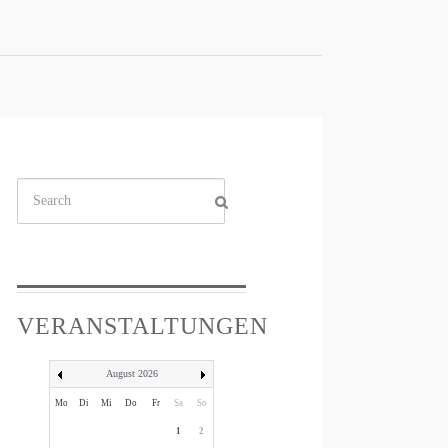
Suchen
...
VERANSTALTUNGEN
August 2026
Mo
Di
Mi
Do
Fr
Sa
So
1
2