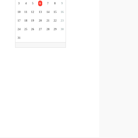
3
4
5
6
7
8
9
10
11
12
13
14
15
16
17
18
19
20
21
22
23
24
25
26
27
28
29
30
31
WETTER IN
KÜRBITZ
Not a valid button - please go to
http://www.wetter.com/apps_und_mehr/website/homepagewidget/
to get the newest version.