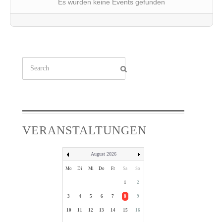
Es wurden keine Events gefunden
Suchen
...
VERANSTALTUNGEN
August 2026
Mo
Di
Mi
Do
Fr
Sa
So
1
2
3
4
5
6
7
8
9
10
11
12
13
14
15
16