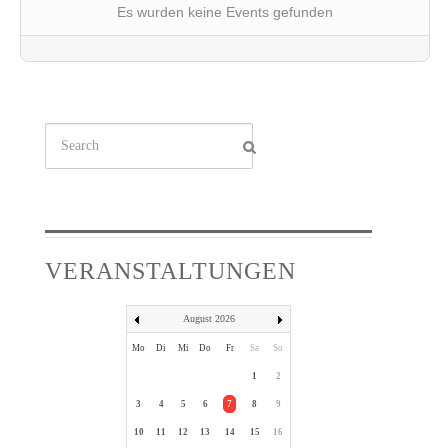
Es wurden keine Events gefunden
Suchen
...
VERANSTALTUNGEN
August 2026
Mo
Di
Mi
Do
Fr
Sa
So
1
2
3
4
5
6
7
8
9
10
11
12
13
14
15
16