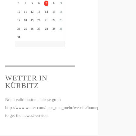
3
4
5
6
7
8
9
10
11
12
13
14
15
16
17
18
19
20
21
22
23
24
25
26
27
28
29
30
31
WETTER IN
KÜRBITZ
Not a valid button - please go to
http://www.wetter.com/apps_und_mehr/website/homepagewidget/
to get the newest version.